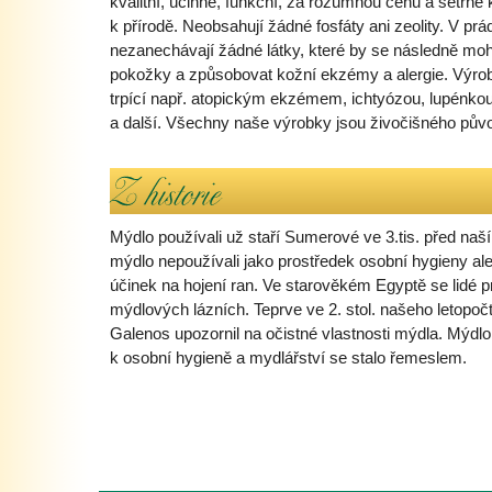
kvalitní, účinné, funkční, za rozumnou cenu a šetrné 
k přírodě. Neobsahují žádné fosfáty ani zeolity. V prá
nezanechávají žádné látky, které by se následně moh
pokožky a způsobovat kožní ekzémy a alergie. Výrobk
trpící např. atopickým ekzémem, ichtyózou, lupénkou,
a další. Všechny naše výrobky jsou živočišného pův
Mýdlo používali už staří Sumerové ve 3.tis. před naší
mýdlo nepoužívali jako prostředek osobní hygieny ale 
účinek na hojení ran. Ve starověkém Egyptě se lidé p
mýdlových lázních. Teprve ve 2. stol. našeho letopoč
Galenos upozornil na očistné vlastnosti mýdla. Mýdlo 
k osobní hygieně a mydlářství se stalo řemeslem.