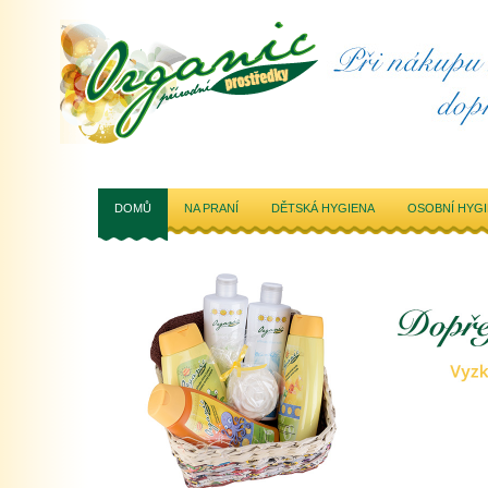
DOMŮ
NA PRANÍ
DĚTSKÁ HYGIENA
OSOBNÍ HYG