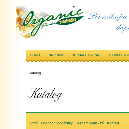
DOMŮ
NA PRANÍ
DĚTSKÁ HYGIENA
OSOBNÍ HYG
Katalog
Domů
Obchodní podmínky
Seznam certifikátů
Kontakt